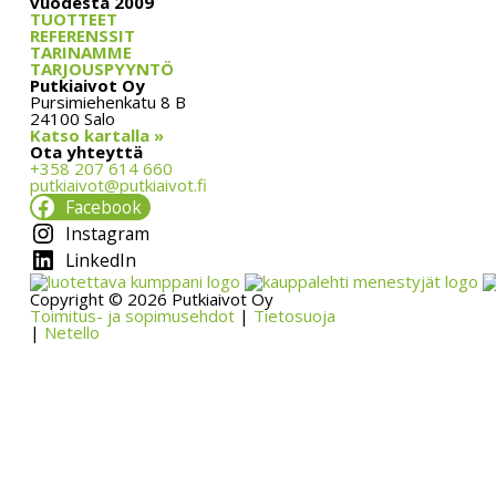
vuodesta 2009
TUOTTEET
REFERENSSIT
TARINAMME
TARJOUSPYYNTÖ
Putkiaivot Oy
Pursimiehenkatu 8 B
24100 Salo
Katso kartalla »
Ota yhteyttä
+358 207 614 660
putkiaivot@putkiaivot.fi
Facebook
Instagram
LinkedIn
Copyright © 2026 Putkiaivot Oy
Toimitus- ja sopimusehdot
|
Tietosuoja
|
Netello