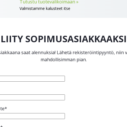
Tutustu tuotevalikoimaan »
Valmistamme kalusteet itse
LIITY SOPIMUSASIAKKAAKSI
akkaana saat alennuksia! Lähetä rekisteröintipyyntö, nii
mahdollisimman pian.
ite*