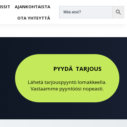
NSSIT
AJANKOHTAISTA
OTA YHTEYTTÄ
PYYDÄ TARJOUS
Lähetä tarjouspyyntö lomakkeella.
Vastaamme pyyntöösi nopeasti.