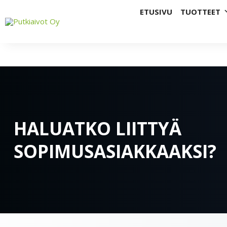
Teollisuuden kokonaisratkaisut ja laitesiirro
ETUSIVU
TUOTTEET
HALUATKO LIITTYÄ
SOPIMUSASIAKKAAKSI?