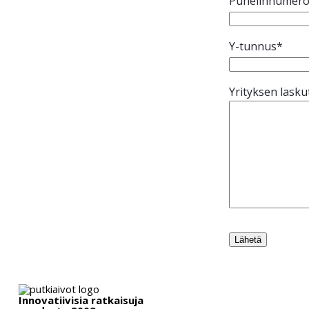
Puhelinnumer
Y-tunnus*
Yrityksen lask
Innovatiivisia ratkaisuja