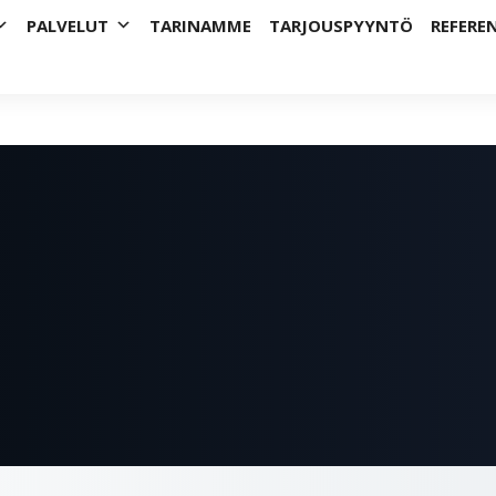
t – vahvaa osaamista vuodesta 2009.
PALVELUT
TARINAMME
TARJOUSPYYNTÖ
REFERE