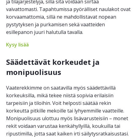
ja tilajärjestelyjä, sillä sitä voidaan siirtää
vaivattomasti. Tapahtumissa pyörälliset naulakot ovat
korvaamattomia, sillä ne mahdollistavat nopean
pystytyksen ja purkamisen sekä vaatteiden
esillepanon juuri halutulla tavalla.
Kysy lisää
Säädettävät korkeudet ja
monipuolisuus
Vaaterekkimme on saatavilla myös säädettävillä
korkeuksilla, mikä tekee niistä sopivia erilaisiin
tarpeisiin ja tiloihin. Voit helposti säätää rekin
korkeutta pitkille mekoille tai lyhyemmille vaatteille.
Monipuolisuus ulottuu myös lisävarusteisiin – monet
rekit voidaan varustaa kenkähyllyillä, koukuilla tai
ripustimilla, jotta saat kaiken irti säilytysratkaisustasi.