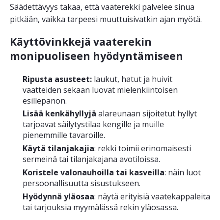
Säädettävyys takaa, että vaaterekki palvelee sinua
pitkään, vaikka tarpeesi muuttuisivatkin ajan myötä.
Käyttövinkkejä vaaterekin
monipuoliseen hyödyntämiseen
Ripusta asusteet:
laukut, hatut ja huivit
vaatteiden sekaan luovat mielenkiintoisen
esillepanon.
Lisää kenkähyllyjä
alareunaan sijoitetut hyllyt
tarjoavat säilytystilaa kengille ja muille
pienemmille tavaroille.
Käytä tilanjakajia
: rekki toimii erinomaisesti
sermeinä tai tilanjakajana avotiloissa.
Koristele valonauhoilla tai kasveilla
: näin luot
persoonallisuutta sisustukseen.
Hyödynnä yläosaa
: näytä erityisiä vaatekappaleita
tai tarjouksia myymälässä rekin yläosassa.