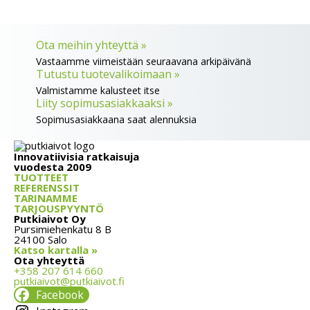
Ota meihin yhteyttä »
Vastaamme viimeistään seuraavana arkipäivänä
Tutustu tuotevalikoimaan »
Valmistamme kalusteet itse
Liity sopimusasiakkaaksi »
Sopimusasiakkaana saat alennuksia
Innovatiivisia ratkaisuja
vuodesta 2009
TUOTTEET
REFERENSSIT
TARINAMME
TARJOUSPYYNTÖ
Putkiaivot Oy
Pursimiehenkatu 8 B
24100 Salo
Katso kartalla »
Ota yhteyttä
+358 207 614 660
putkiaivot@putkiaivot.fi
Facebook