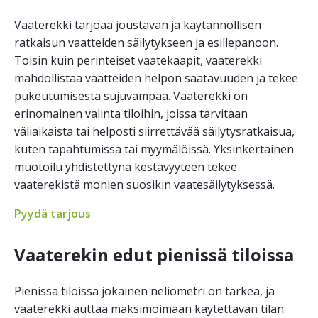
Vaaterekki tarjoaa joustavan ja käytännöllisen
ratkaisun vaatteiden säilytykseen ja esillepanoon.
Toisin kuin perinteiset vaatekaapit, vaaterekki
mahdollistaa vaatteiden helpon saatavuuden ja tekee
pukeutumisesta sujuvampaa. Vaaterekki on
erinomainen valinta tiloihin, joissa tarvitaan
väliaikaista tai helposti siirrettävää säilytysratkaisua,
kuten tapahtumissa tai myymälöissä. Yksinkertainen
muotoilu yhdistettynä kestävyyteen tekee
vaaterekistä monien suosikin vaatesäilytyksessä.
Pyydä tarjous
Vaaterekin edut pienissä tiloissa
Pienissä tiloissa jokainen neliömetri on tärkeä, ja
vaaterekki auttaa maksimoimaan käytettävän tilan.