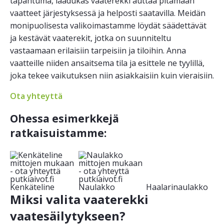
tapahtuma, laadukas vaaterekki auttaa pitämään
vaatteet järjestyksessä ja helposti saatavilla. Meidän
monipuolisesta valikoimastamme löydät säädettävät
ja kestävät vaaterekit, jotka on suunniteltu
vastaamaan erilaisiin tarpeisiin ja tiloihin. Anna
vaatteille niiden ansaitsema tila ja esittele ne tyylillä,
joka tekee vaikutuksen niin asiakkaisiin kuin vieraisiin.
Ota yhteyttä
Ohessa esimerkkejä
ratkaisuistamme:
Kenkäteline
Naulakko
Haalarinaulakko
Miksi valita vaaterekki
vaatesäilytykseen?