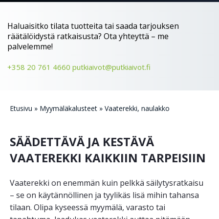
Haluaisitko tilata tuotteita tai saada tarjouksen
räätälöidystä ratkaisusta? Ota yhteyttä – me
palvelemme!
+358 20 761 4660
putkiaivot@putkiaivot.fi
Etusivu
»
Myymäläkalusteet
»
Vaate­rekki, naulakko
SÄÄDETTÄVÄ JA KESTÄVÄ
VAATEREKKI KAIKKIIN TARPEISIIN
Vaaterekki on enemmän kuin pelkkä säilytysratkaisu
– se on käytännöllinen ja tyylikäs lisä mihin tahansa
tilaan. Olipa kyseessä myymälä, varasto tai