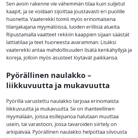
Sen avoin rakenne vie vähemmän tilaa kuin suljetut
kaapit, ja se voidaan sijoittaa joustavasti eri puolille
huonetta. Vaaterekki toimii myös erinomaisena
tilanjakajana myymälöissä, luoden erillisiä alueita.
Ripustamalla vaatteet rekkiin kaappien sijaan säästät
lattiatilaa ja teet huoneesta avaramman. Lisäksi
vaaterekki antaa mahdollisuuden lisätä kenkähyllyjä ja
koreja, jolloin myös asusteet löytävät paikkansa.
Pyörällinen naulakko –
liikkuvuutta ja mukavuutta
Pyörillä varustettu naulakko tarjoaa erinomaista
liikkuvuutta ja mukavuutta. Se on ihanteellinen
myymälään, joissa esillepanoa halutaan muuttaa
usein, tai varastoon, jossa tavaroiden siirtely on
arkipäivää. Pyörällinen naulakko helpottaa siivousta