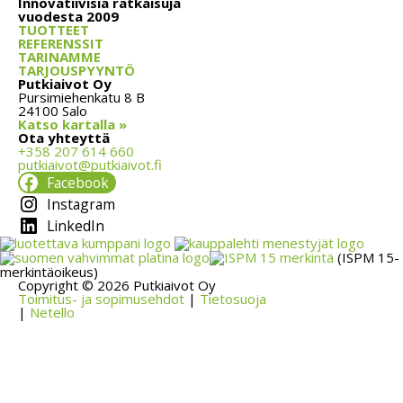
Innovatiivisia ratkaisuja
vuodesta 2009
TUOTTEET
REFERENSSIT
TARINAMME
TARJOUSPYYNTÖ
Putkiaivot Oy
Pursimiehenkatu 8 B
24100 Salo
Katso kartalla »
Ota yhteyttä
+358 207 614 660
putkiaivot@putkiaivot.fi
Facebook
Instagram
LinkedIn
(ISPM 15-
merkintäoikeus)
Copyright © 2026 Putkiaivot Oy
Toimitus- ja sopimusehdot
|
Tietosuoja
|
Netello