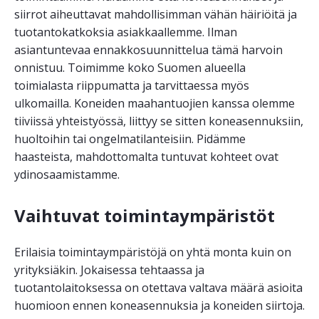
siirrot aiheuttavat mahdollisimman vähän häiriöitä ja
tuotantokatkoksia asiakkaallemme. Ilman
asiantuntevaa ennakkosuunnittelua tämä harvoin
onnistuu. Toimimme koko Suomen alueella
toimialasta riippumatta ja tarvittaessa myös
ulkomailla. Koneiden maahantuojien kanssa olemme
tiiviissä yhteistyössä, liittyy se sitten koneasennuksiin,
huoltoihin tai ongelmatilanteisiin. Pidämme
haasteista, mahdottomalta tuntuvat kohteet ovat
ydinosaamistamme.
Vaihtuvat toimintaympäristöt
Erilaisia toimintaympäristöjä on yhtä monta kuin on
yrityksiäkin. Jokaisessa tehtaassa ja
tuotantolaitoksessa on otettava valtava määrä asioita
huomioon ennen koneasennuksia ja koneiden siirtoja.