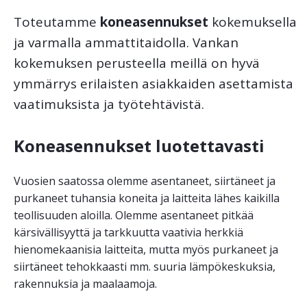
Toteutamme
koneasennukset
kokemuksella
ja varmalla ammattitaidolla. Vankan
kokemuksen perusteella meillä on hyvä
ymmärrys erilaisten asiakkaiden asettamista
vaatimuksista ja työtehtävistä.
Koneasennukset luotettavasti
Vuosien saatossa olemme asentaneet, siirtäneet ja
purkaneet tuhansia koneita ja laitteita lähes kaikilla
teollisuuden aloilla. Olemme asentaneet pitkää
kärsivällisyyttä ja tarkkuutta vaativia herkkiä
hienomekaanisia laitteita, mutta myös purkaneet ja
siirtäneet tehokkaasti mm. suuria lämpökeskuksia,
rakennuksia ja maalaamoja.