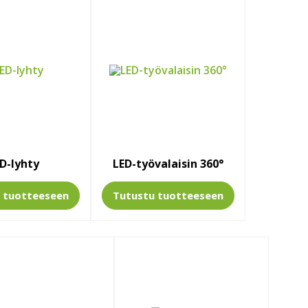
D-lyhty
LED-työvalaisin 360°
u
tuotteeseen
Tutustu
tuotteeseen