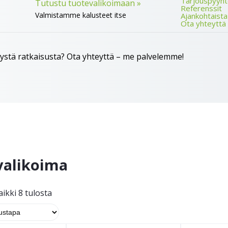
Tarjouspyyn
Tutustu tuotevalikoimaan »
Referenssit
Valmistamme kalusteet itse
Ajankohtaista
Ota yhteyttä
idystä ratkaisusta? Ota yhteyttä – me palvelemme!
valikoima
ikki 8 tulosta