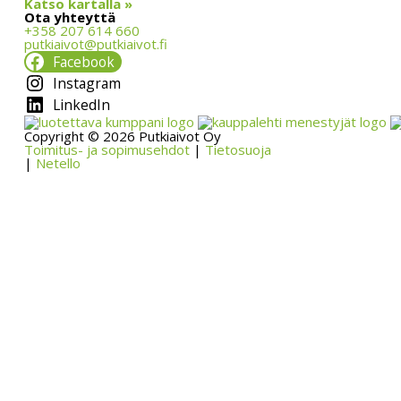
Katso kartalla »
Ota yhteyttä
+358 207 614 660
putkiaivot@putkiaivot.fi
Facebook
Instagram
LinkedIn
Copyright © 2026 Putkiaivot Oy
Toimitus- ja sopimusehdot
|
Tietosuoja
|
Netello