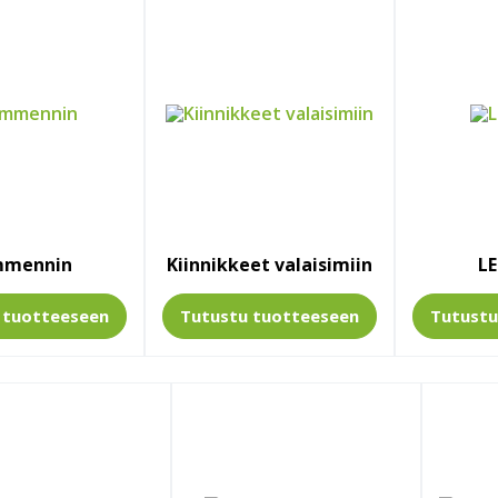
mmennin
Kiinnikkeet valaisimiin
LE
u
tuotteeseen
Tutustu
tuotteeseen
Tutust