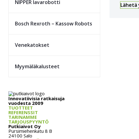
NIPPER lava­robotti
Lähetä
Bosch Rexroth – Kassow Robots
Vene­katokset
Myymäläkalusteet
Innovatiivisia ratkaisuja
vuodesta 2009
TUOTTEET
REFERENSSIT
TARINAMME
TARJOUSPYYNTÖ
Putkiaivot Oy
Pursimiehenkatu 8 B
24100 Salo