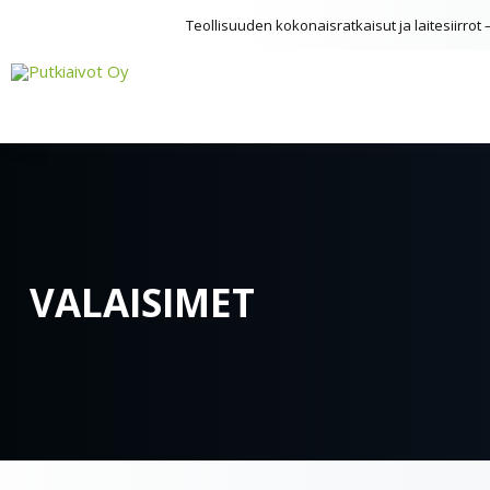
Teollisuuden kokonaisratkaisut ja laitesiirro
VALAISIMET