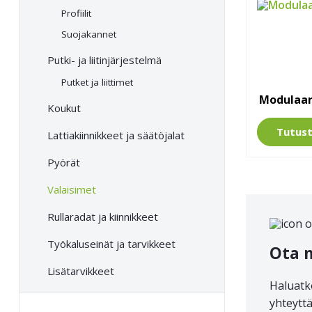
Profiilit
Suojakannet
Putki- ja liitin­järjestelmä
Putket ja liittimet
Modulaar
Koukut
Tutus
Lattia­kiinnikkeet ja säätö­jalat
Pyörät
Valaisimet
Rullaradat ja kiinnikkeet
Työkalu­seinät ja tarvikkeet
Ota 
Lisätarvikkeet
Haluatk
yhteyttä