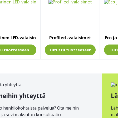
inen LED-valaisin
Profiled -valaisimet
Eco ja
tu
tuotteeseen
Tutustu
tuotteeseen
Tut
meihin yhteyttä
Lä
o henkilökohtaista palvelua? Ota meihin
Läh
 ja sovi maksuton konsultaatio.
mah