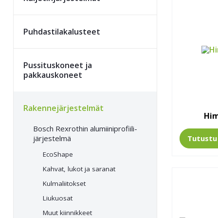
Puhdastila­kalusteet
Pussitus­koneet ja
pakkauskoneet
Rakenne­järjestelmät
Hi
Bosch Rexrothin alumiini­profiili­
järjestelmä
Tutust
EcoShape
Kahvat, lukot ja saranat
Kulmaliitokset
Liukuosat
Muut kiinnikkeet