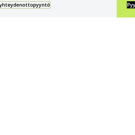
 yhteydenottopyyntö
Pyy