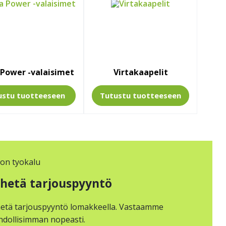
 Power -valaisimet
Virtakaapelit
ustu
tuotteeseen
Tutustu
tuotteeseen
hetä tarjouspyyntö
etä tarjouspyyntö lomakkeella. Vastaamme
dollisimman nopeasti.