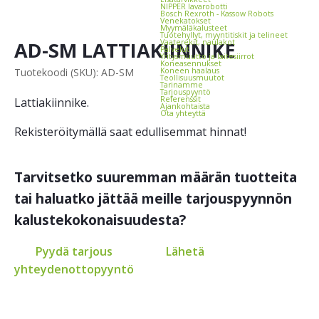
NIPPER lava­robotti
Bosch Rexroth - Kassow Robots
Vene­katokset
Myymäläkalusteet
Tuotehyllyt, myynti­tiskit ja telineet
AD-SM LATTIAKIINNIKE
Vaate­rekit, naulakot
Palvelut
Yritysmuutto ja laitesiirrot
Koneasennukset
Tuotekoodi (SKU): AD-SM
Koneen haalaus
Teollisuusmuutot
Tarinamme
Tarjouspyyntö
Referenssit
Lattiakiinnike.
Ajankohtaista
Ota yhteyttä
Rekisteröitymällä saat edullisemmat hinnat!
Tarvitsetko suuremman määrän tuotteita
tai haluatko jättää meille tarjouspyynnön
kalustekokonaisuudesta?
Pyydä tarjous
Lähetä
yhteydenottopyyntö