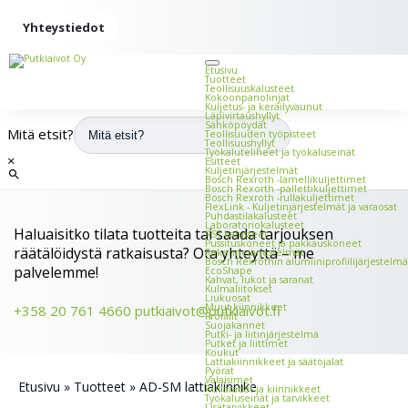
Yhteystiedot
Etusivu
Tuotteet
Teollisuus­kalusteet
Kokoonpano­linjat
Kuljetus- ja keräilyvaunut
Läpivirtaus­hyllyt
Sähköpöydät
Mitä etsit?
Teollisuuden työ­pisteet
Teollisuushyllyt
Työkalu­telineet ja työkalu­seinät
×
Esitteet
Kuljetin­järjestelmät
Bosch Rexroth -lamelli­kuljettimet
Bosch Rexorth -palletti­kuljettimet
Bosch Rexroth -rulla­kuljettimet
FlexLink - Kuljetin­järjestelmät ja vara­osat
Puhdastila­kalusteet
Laboratorio­kalusteet
Haluaisitko tilata tuotteita tai saada tarjouksen
RST kalusteet
Pussitus­koneet ja pakkauskoneet
räätälöidystä ratkaisusta? Ota yhteyttä – me
Rakenne­järjestelmät
Bosch Rexrothin alumiini­profiili­järjestelmä
palvelemme!
EcoShape
Kahvat, lukot ja saranat
Kulmaliitokset
Liukuosat
Muut kiinnikkeet
+358 20 761 4660
putkiaivot@putkiaivot.fi
Profiilit
Suojakannet
Putki- ja liitin­järjestelmä
Putket ja liittimet
Koukut
Lattia­kiinnikkeet ja säätö­jalat
Pyörät
Valaisimet
Etusivu
»
Tuotteet
»
AD-SM lattiakiinnike
Rullaradat ja kiinnikkeet
Työkalu­seinät ja tarvikkeet
Lisätarvikkeet