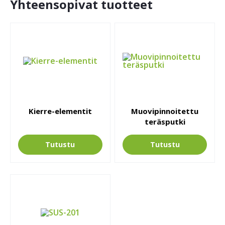
Yhteensopivat tuotteet
Kierre-elementit
Muovipinnoitettu
teräsputki
Tutustu
Tutustu