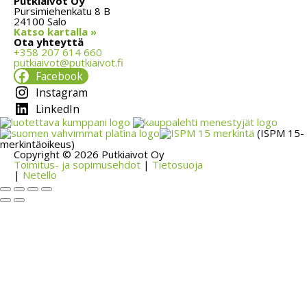
Putkiaivot Oy
Pursimiehenkatu 8 B
24100 Salo
Katso kartalla »
Ota yhteyttä
+358 207 614 660
putkiaivot@putkiaivot.fi
Facebook
Instagram
LinkedIn
(ISPM 15-
merkintäoikeus)
Copyright © 2026 Putkiaivot Oy
Toimitus- ja sopimusehdot
|
Tietosuoja
|
Netello