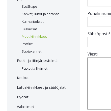
EcoShape
Puhelinnum
Kahvat, lukot ja saranat
Kulmaliitokset
Liukuosat
Sähköposti*
Muut kiinnikkeet
Profiilit
Suojakannet
Viesti
Putki- ja liitin­järjestelmä
Putket ja liittimet
Koukut
Lattia­kiinnikkeet ja säätö­jalat
Pyörät
Valaisimet