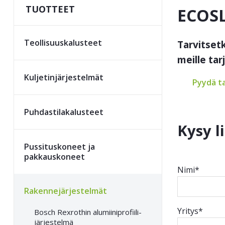
TUOTTEET
ECOSL
Teollisuus­kalusteet
Tarvitset
meille ta
Kuljetin­järjestelmät
Pyydä t
Puhdastila­kalusteet
Kysy l
Pussitus­koneet ja
pakkauskoneet
Nimi*
Rakenne­järjestelmät
Yritys*
Bosch Rexrothin alumiini­profiili­
järjestelmä