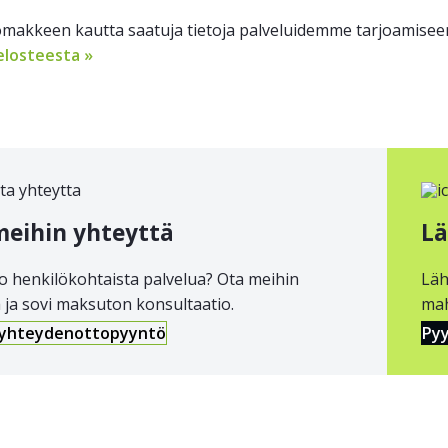
akkeen kautta saatuja tietoja palveluidemme tarjoamiseen 
elosteesta »
meihin yhteyttä
Lä
o henkilökohtaista palvelua? Ota meihin
Läh
 ja sovi maksuton konsultaatio.
mah
 yhteydenottopyyntö
Pyy