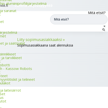
n alumiini­profiili­järjestelmä
vot.fi
Lähetä tarjouspyyntö
 ja saranat
Mitä etsit?
t
eet
×
n­järjestelmä
timet
Liity sopimusasiakkaaksi »
eet ja säätö­jalat
Sopimusasiakkaana saat alennuksia
kiinnikkeet
 ja tarvikkeet
t
obotti
th - Kassow Robots
t
steet
yynti­tiskit ja telineet
aulakot
a laitesiirrot
set
us
utot