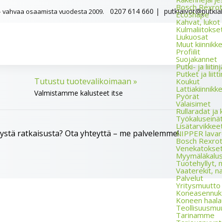
Bosch Rexrothi
0207 614 660
|
putkiaivot@putkiai
t – vahvaa osaamista vuodesta 2009.
EcoShape
Kahvat, lukot
Kulmaliitokse
Liukuosat
Muut kiinnikk
Profiilit
Suojakannet
Putki- ja liiti
Putket ja liit
Tutustu tuotevalikoimaan »
Koukut
Lattia­kiinnikk
Valmistamme kalusteet itse
Pyörät
Valaisimet
Rullaradat ja 
Työkalu­seinät
Lisätarvikkee
idystä ratkaisusta? Ota yhteyttä – me palvelemme!
NIPPER lava­r
Bosch Rexro
Vene­katokse
Myymäläkalu
Tuotehyllyt, m
Vaate­rekit, n
Palvelut
Yritysmuutto j
Koneasennuk
Koneen haala
Teollisuusmu
Tarinamme