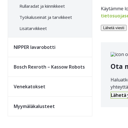
Rullaradat ja kiinnikkeet
Käytämme lom
tietosuojas
Työkalu­seinät ja tarvikkeet
Lisätarvikkeet
NIPPER lava­robotti
Ota 
Bosch Rexroth – Kassow Robots
Haluatk
Vene­katokset
yhteyttä
Lähetä
Myymäläkalusteet