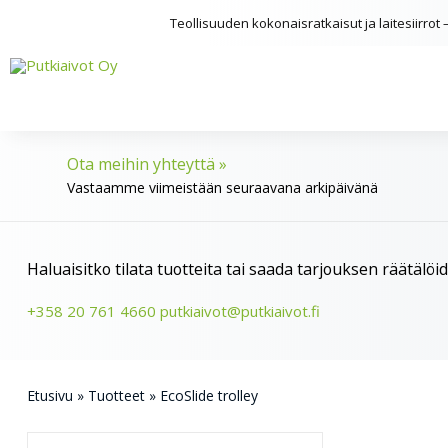
Teollisuuden kokonaisratkaisut ja laitesiirro
Ota meihin yhteyttä »
Vastaamme viimeistään seuraavana arkipäivänä
Haluaisitko tilata tuotteita tai saada tarjouksen räätälö
+358 20 761 4660
putkiaivot@putkiaivot.fi
Etusivu
»
Tuotteet
»
EcoSlide trolley