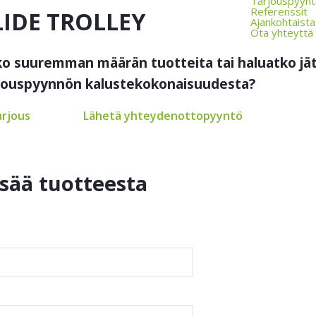
Tarjouspyyn
Referenssit
IDE TROLLEY
Ajankohtaista
Ota yhteyttä
ko suuremman määrän tuotteita tai haluatko jä
rjouspyynnön kalustekokonaisuudesta?
arjous
Lähetä yhteydenottopyyntö
isää tuotteesta