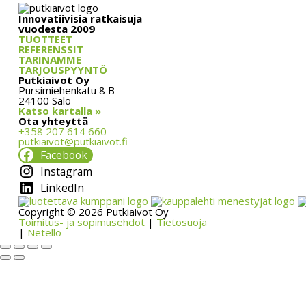
Innovatiivisia ratkaisuja
vuodesta 2009
TUOTTEET
REFERENSSIT
TARINAMME
TARJOUSPYYNTÖ
Putkiaivot Oy
Pursimiehenkatu 8 B
24100 Salo
Katso kartalla »
Ota yhteyttä
+358 207 614 660
putkiaivot@putkiaivot.fi
Facebook
Instagram
LinkedIn
Copyright © 2026 Putkiaivot Oy
Toimitus- ja sopimusehdot
|
Tietosuoja
|
Netello