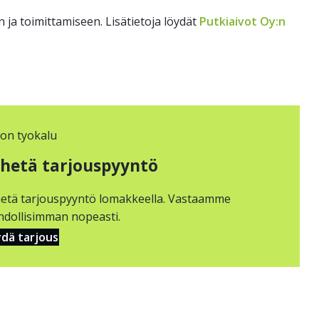
ja toimittamiseen. Lisätietoja löydät
Putkiaivot Oy:n
hetä tarjouspyyntö
etä tarjouspyyntö lomakkeella. Vastaamme
dollisimman nopeasti.
dä tarjous