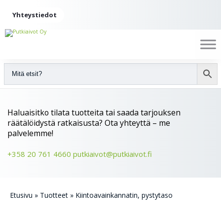
Yhteystiedot
Haluaisitko tilata tuotteita tai saada tarjouksen
räätälöidystä ratkaisusta? Ota yhteyttä – me
palvelemme!
+358 20 761 4660
putkiaivot@putkiaivot.fi
Etusivu
»
Tuotteet
»
Kiintoavainkannatin, pystytaso