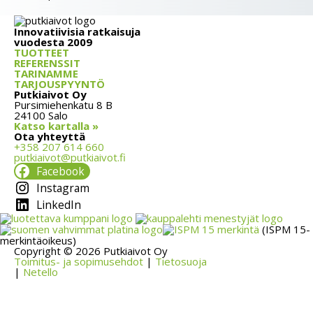
Innovatiivisia ratkaisuja
vuodesta 2009
TUOTTEET
REFERENSSIT
TARINAMME
TARJOUSPYYNTÖ
Putkiaivot Oy
Pursimiehenkatu 8 B
24100 Salo
Katso kartalla »
Ota yhteyttä
+358 207 614 660
putkiaivot@putkiaivot.fi
Facebook
Instagram
LinkedIn
(ISPM 15-
merkintäoikeus)
Copyright © 2026 Putkiaivot Oy
Toimitus- ja sopimusehdot
|
Tietosuoja
|
Netello