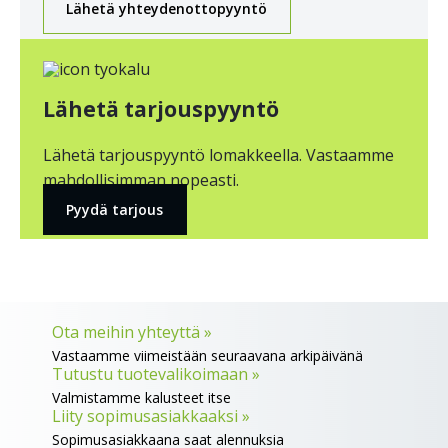
Lähetä yhteydenottopyyntö
Lähetä tarjouspyyntö
Lähetä tarjouspyyntö lomakkeella. Vastaamme
mahdollisimman nopeasti.
Pyydä tarjous
Ota meihin yhteyttä »
Vastaamme viimeistään seuraavana arkipäivänä
Tutustu tuotevalikoimaan »
Valmistamme kalusteet itse
Liity sopimusasiakkaaksi »
Sopimusasiakkaana saat alennuksia