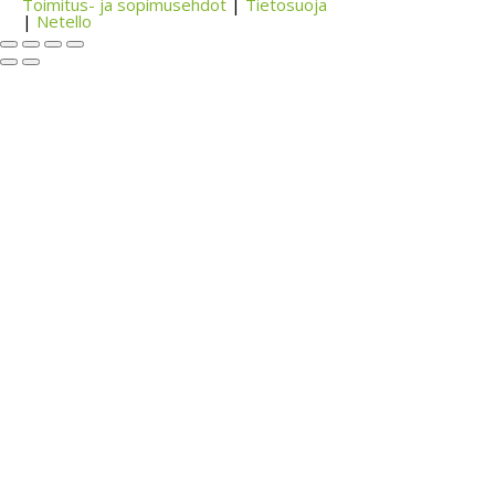
Toimitus- ja sopimusehdot
|
Tietosuoja
|
Netello