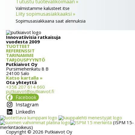
Tutustu tuotevalikoimaan »
Valmistamme kalusteet itse
Liity sopimusasiakkaaksi »
Sopimusasiakkaana saat alennuksia
Innovatiivisia ratkaisuja
vuodesta 2009
TUOTTEET
REFERENSSIT
TARINAMME
TARJOUSPYYNTÖ
Putkiaivot Oy
Pursimiehenkatu 8 B
24100 Salo
Katso kartalla »
Ota yhteyttä
+358 207 614 660
putkiaivot@putkiaivot.fi
Facebook
Instagram
LinkedIn
(ISPM 15-
merkintäoikeus)
Copyright © 2026 Putkiaivot Oy