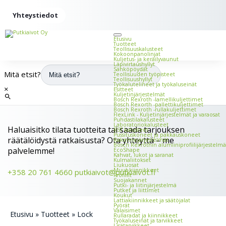
Yhteystiedot
Etusivu
Tuotteet
Teollisuus­kalusteet
Kokoonpano­linjat
Kuljetus- ja keräilyvaunut
Läpivirtaus­hyllyt
Sähköpöydät
Mitä etsit?
Teollisuuden työ­pisteet
Teollisuushyllyt
Työkalu­telineet ja työkalu­seinät
×
Esitteet
Kuljetin­järjestelmät
Bosch Rexroth -lamelli­kuljettimet
Bosch Rexorth -palletti­kuljettimet
Bosch Rexroth -rulla­kuljettimet
FlexLink - Kuljetin­järjestelmät ja vara­osat
Puhdastila­kalusteet
Laboratorio­kalusteet
Haluaisitko tilata tuotteita tai saada tarjouksen
RST kalusteet
Pussitus­koneet ja pakkauskoneet
räätälöidystä ratkaisusta? Ota yhteyttä – me
Rakenne­järjestelmät
Bosch Rexrothin alumiini­profiili­järjestelmä
palvelemme!
EcoShape
Kahvat, lukot ja saranat
Kulmaliitokset
Liukuosat
Muut kiinnikkeet
+358 20 761 4660
putkiaivot@putkiaivot.fi
Profiilit
Suojakannet
Putki- ja liitin­järjestelmä
Putket ja liittimet
Koukut
Lattia­kiinnikkeet ja säätö­jalat
Pyörät
Valaisimet
Etusivu
»
Tuotteet
»
Lock
Rullaradat ja kiinnikkeet
Työkalu­seinät ja tarvikkeet
Lisätarvikkeet