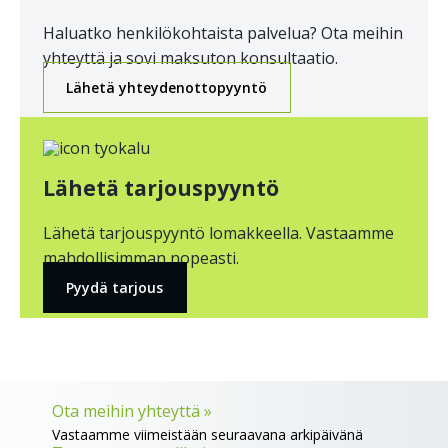
Haluatko henkilökohtaista palvelua? Ota meihin
yhteyttä ja sovi maksuton konsultaatio.
Lähetä yhteydenottopyyntö
Lähetä tarjouspyyntö
Lähetä tarjouspyyntö lomakkeella. Vastaamme
mahdollisimman nopeasti.
Pyydä tarjous
Ota meihin yhteyttä »
Vastaamme viimeistään seuraavana arkipäivänä