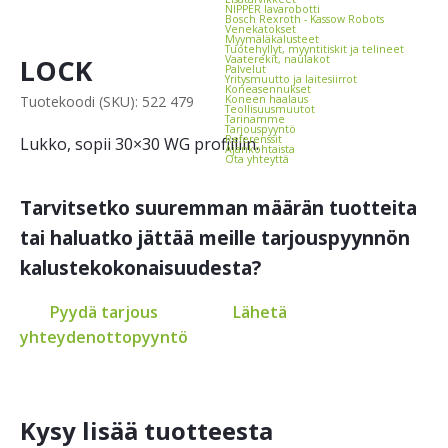
NIPPER lava­robotti
Bosch Rexroth - Kassow Robots
Vene­katokset
Myymäläkalusteet
Tuotehyllyt, myynti­tiskit ja telineet
LOCK
Vaate­rekit, naulakot
Palvelut
Yritysmuutto ja laitesiirrot
Koneasennukset
Tuotekoodi (SKU): 522 479
Koneen haalaus
Teollisuusmuutot
Tarinamme
Tarjouspyyntö
Referenssit
Lukko, sopii 30×30 WG profiiliin.
Ajankohtaista
Ota yhteyttä
Tarvitsetko suuremman määrän tuotteita
tai haluatko jättää meille tarjouspyynnön
kalustekokonaisuudesta?
Pyydä tarjous
Lähetä
yhteydenottopyyntö
Kysy lisää tuotteesta