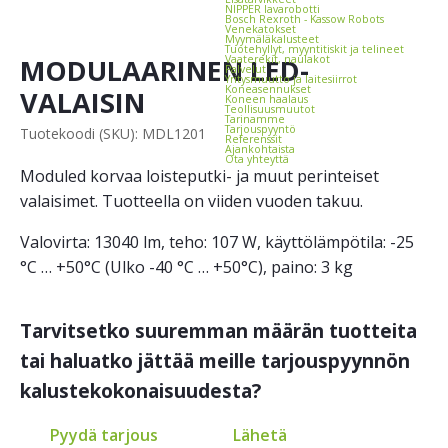
NIPPER lava­robotti
Bosch Rexroth - Kassow Robots
Vene­katokset
Myymäläkalusteet
Tuotehyllyt, myynti­tiskit ja telineet
MODULAARINEN LED-
Vaate­rekit, naulakot
Palvelut
Yritysmuutto ja laitesiirrot
Koneasennukset
VALAISIN
Koneen haalaus
Teollisuusmuutot
Tarinamme
Tarjouspyyntö
Tuotekoodi (SKU): MDL1201
Referenssit
Ajankohtaista
Ota yhteyttä
Moduled korvaa loisteputki- ja muut perinteiset
valaisimet. Tuotteella on viiden vuoden takuu.
Valovirta: 13040 lm, teho: 107 W, käyttölämpötila: -25
°C … +50°C (Ulko -40 °C … +50°C), paino: 3 kg
Tarvitsetko suuremman määrän tuotteita
tai haluatko jättää meille tarjouspyynnön
kalustekokonaisuudesta?
Pyydä tarjous
Lähetä