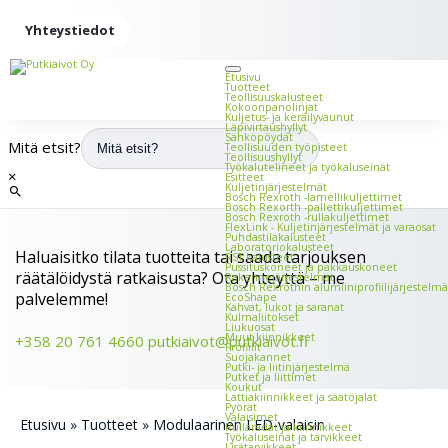
Yhteystiedot
Etusivu
Tuotteet
Teollisuus­kalusteet
Kokoonpano­linjat
Kuljetus- ja keräilyvaunut
Läpivirtaus­hyllyt
Sähköpöydät
Mitä etsit?
Teollisuuden työ­pisteet
Teollisuushyllyt
Työkalu­telineet ja työkalu­seinät
×
Esitteet
Kuljetin­järjestelmät
Bosch Rexroth -lamelli­kuljettimet
Bosch Rexorth -palletti­kuljettimet
Bosch Rexroth -rulla­kuljettimet
FlexLink - Kuljetin­järjestelmät ja vara­osat
Puhdastila­kalusteet
Laboratorio­kalusteet
Haluaisitko tilata tuotteita tai saada tarjouksen
RST kalusteet
Pussitus­koneet ja pakkauskoneet
räätälöidystä ratkaisusta? Ota yhteyttä – me
Rakenne­järjestelmät
Bosch Rexrothin alumiini­profiili­järjestelmä
palvelemme!
EcoShape
Kahvat, lukot ja saranat
Kulmaliitokset
Liukuosat
Muut kiinnikkeet
+358 20 761 4660
putkiaivot@putkiaivot.fi
Profiilit
Suojakannet
Putki- ja liitin­järjestelmä
Putket ja liittimet
Koukut
Lattia­kiinnikkeet ja säätö­jalat
Pyörät
Valaisimet
Etusivu
»
Tuotteet
»
Modulaarinen LED-valaisin
Rullaradat ja kiinnikkeet
Työkalu­seinät ja tarvikkeet
Lisätarvikkeet