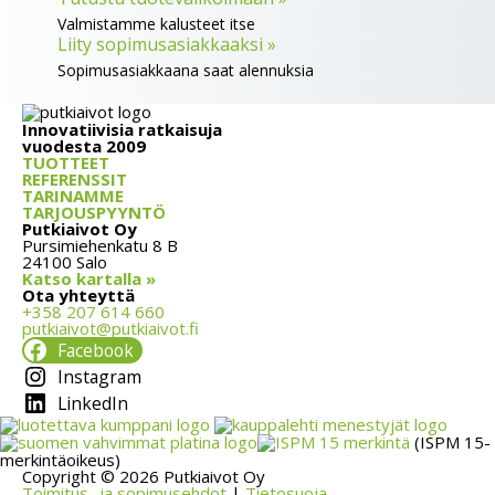
Valmistamme kalusteet itse
Liity sopimusasiakkaaksi »
Sopimusasiakkaana saat alennuksia
Innovatiivisia ratkaisuja
vuodesta 2009
TUOTTEET
REFERENSSIT
TARINAMME
TARJOUSPYYNTÖ
Putkiaivot Oy
Pursimiehenkatu 8 B
24100 Salo
Katso kartalla »
Ota yhteyttä
+358 207 614 660
putkiaivot@putkiaivot.fi
Facebook
Instagram
LinkedIn
(ISPM 15-
merkintäoikeus)
Copyright © 2026 Putkiaivot Oy
Toimitus- ja sopimusehdot
|
Tietosuoja