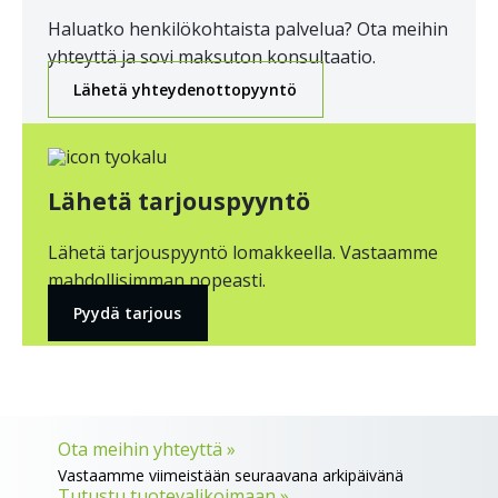
Haluatko henkilökohtaista palvelua? Ota meihin
yhteyttä ja sovi maksuton konsultaatio.
Lähetä yhteydenottopyyntö
Lähetä tarjouspyyntö
Lähetä tarjouspyyntö lomakkeella. Vastaamme
mahdollisimman nopeasti.
Pyydä tarjous
Ota meihin yhteyttä »
Vastaamme viimeistään seuraavana arkipäivänä
Tutustu tuotevalikoimaan »