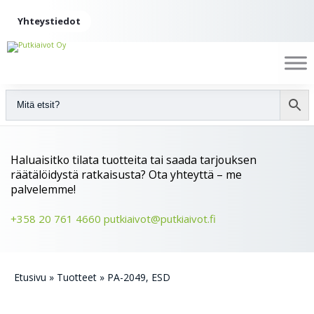
Yhteystiedot
Haluaisitko tilata tuotteita tai saada tarjouksen
räätälöidystä ratkaisusta? Ota yhteyttä – me
palvelemme!
+358 20 761 4660
putkiaivot@putkiaivot.fi
Etusivu
»
Tuotteet
»
PA-2049, ESD