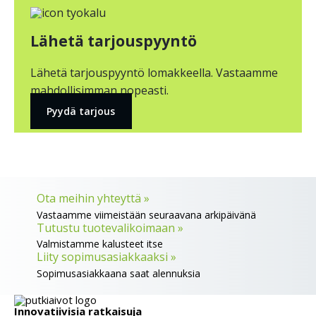
Lähetä tarjouspyyntö
Lähetä tarjouspyyntö lomakkeella. Vastaamme
mahdollisimman nopeasti.
Pyydä tarjous
Ota meihin yhteyttä »
Vastaamme viimeistään seuraavana arkipäivänä
Tutustu tuotevalikoimaan »
Valmistamme kalusteet itse
Liity sopimusasiakkaaksi »
Sopimusasiakkaana saat alennuksia
Innovatiivisia ratkaisuja