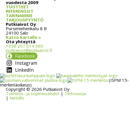
vuodesta 2009
TUOTTEET
REFERENSSIT
TARINAMME
TARJOUSPYYNTÖ
Putkiaivot Oy
Pursimiehenkatu 8 B
24100 Salo
Katso kartalla »
Ota yhteyttä
+358 207 614 660
putkiaivot@putkiaivot.fi
Facebook
Instagram
LinkedIn
(ISPM 15-
merkintäoikeus)
Copyright © 2026 Putkiaivot Oy
Toimitus- ja sopimusehdot
|
Tietosuoja
|
Netello