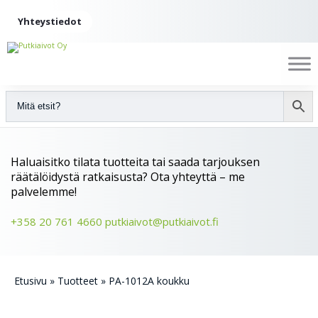
Yhteystiedot
Haluaisitko tilata tuotteita tai saada tarjouksen
räätälöidystä ratkaisusta? Ota yhteyttä – me
palvelemme!
+358 20 761 4660
putkiaivot@putkiaivot.fi
Etusivu
»
Tuotteet
»
PA-1012A koukku