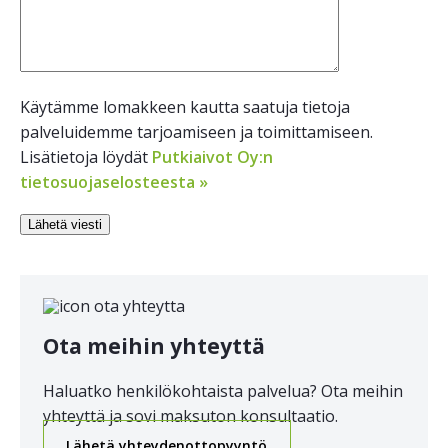
Käytämme lomakkeen kautta saatuja tietoja
palveluidemme tarjoamiseen ja toimittamiseen.
Lisätietoja löydät
Putkiaivot Oy:n
tietosuojaselosteesta »
Ota meihin yhteyttä
Haluatko henkilökohtaista palvelua? Ota meihin
yhteyttä ja sovi maksuton konsultaatio.
Lähetä yhteydenottopyyntö