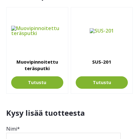
Muovipinnoitettu
SUS-201
teräsputki
Tutustu
Tutustu
Kysy lisää tuotteesta
Nimi*