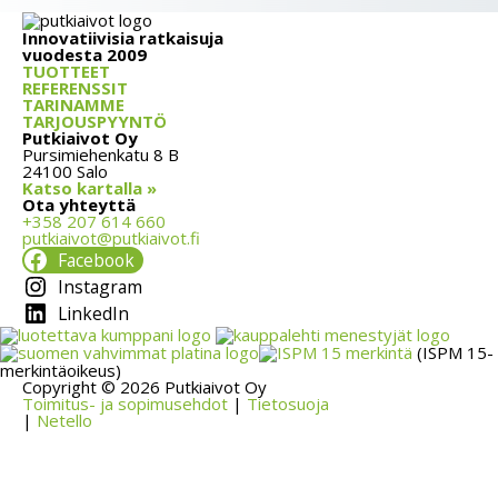
Innovatiivisia ratkaisuja
vuodesta 2009
TUOTTEET
REFERENSSIT
TARINAMME
TARJOUSPYYNTÖ
Putkiaivot Oy
Pursimiehenkatu 8 B
24100 Salo
Katso kartalla »
Ota yhteyttä
+358 207 614 660
putkiaivot@putkiaivot.fi
Facebook
Instagram
LinkedIn
(ISPM 15-
merkintäoikeus)
Copyright © 2026 Putkiaivot Oy
Toimitus- ja sopimusehdot
|
Tietosuoja
|
Netello