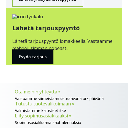
Lähetä tarjouspyyntö
Lähetä tarjouspyyntö lomakkeella. Vastaamme
mahdollisimman nopeasti.
Pyydä tarjous
Ota meihin yhteyttä »
Vastaamme viimeistään seuraavana arkipäivänä
Tutustu tuotevalikoimaan »
Valmistamme kalusteet itse
Liity sopimusasiakkaaksi »
Sopimusasiakkaana saat alennuksia