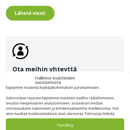
Ota meihin yhteyttä
Hallinnoi evästeiden
Haluatko henkilökohtaista palvelua? Ota meihin
suostumusta
Käytämme evästeitä käyttäjäkokemuksen parantamiseen.
yhteyttä ja sovi maksuton konsultaatio.
Valinnoistasi riippuen käytämme evästeitä sisällön räätälöimiseen,
sivuston kävijämäärien analysoimiseen, sosiaalisen median
Lähetä yhteydenottopyyntö
ominaisuuksien tukemiseen ja kohdentaaksemme markkinointia. Voit
aina muuttaa evästeasetuksiasi sivun alareunan Tietosuoja-linkistä.
Hyväksy