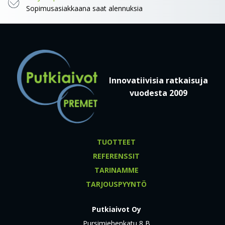
Sopimusasiakkaana saat alennuksia
Innovatiivisia ratkaisuja
vuodesta 2009
TUOTTEET
REFERENSSIT
TARINAMME
TARJOUSPYYNTÖ
Putkiaivot Oy
Pursimiehenkatu 8 B