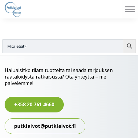
Haluaisitko tilata tuotteita tai saada tarjouksen
räätälöidystä ratkaisusta? Ota yhteyttä – me
palvelemme!
+358 20 761 4660
putkiaivot@putkiaivot.fi