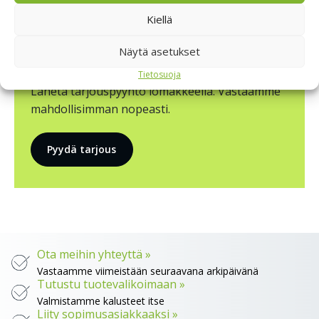
Kiellä
Näytä asetukset
Lähetä tarjouspyyntö
Tietosuoja
Lähetä tarjouspyyntö lomakkeella. Vastaamme
mahdollisimman nopeasti.
Pyydä tarjous
Ota meihin yhteyttä »
Vastaamme viimeistään seuraavana arkipäivänä
Tutustu tuotevalikoimaan »
Valmistamme kalusteet itse
Liity sopimusasiakkaaksi »