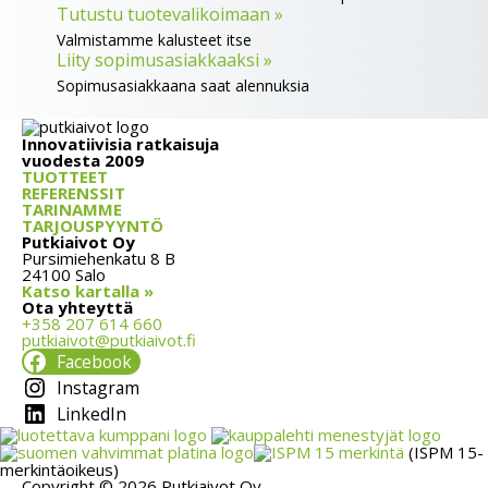
Tutustu tuotevalikoimaan »
Valmistamme kalusteet itse
Liity sopimusasiakkaaksi »
Sopimusasiakkaana saat alennuksia
Innovatiivisia ratkaisuja
vuodesta 2009
TUOTTEET
REFERENSSIT
TARINAMME
TARJOUSPYYNTÖ
Putkiaivot Oy
Pursimiehenkatu 8 B
24100 Salo
Katso kartalla »
Ota yhteyttä
+358 207 614 660
putkiaivot@putkiaivot.fi
Facebook
Instagram
LinkedIn
(ISPM 15-
merkintäoikeus)
Copyright © 2026 Putkiaivot Oy