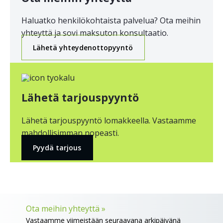
Haluatko henkilökohtaista palvelua? Ota meihin
yhteyttä ja sovi maksuton konsultaatio.
Lähetä yhteydenottopyyntö
Lähetä tarjouspyyntö
Lähetä tarjouspyyntö lomakkeella. Vastaamme
mahdollisimman nopeasti.
Pyydä tarjous
Ota meihin yhteyttä »
Vastaamme viimeistään seuraavana arkipäivänä