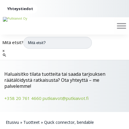
Yhteystiedot
Mitä etsit?
×
Haluaisitko tilata tuotteita tai saada tarjouksen
räätälöidystä ratkaisusta? Ota yhteyttä – me
palvelemme!
+358 20 761 4660
putkiaivot@putkiaivot.fi
Etusivu
»
Tuotteet
»
Quick connector, bendable