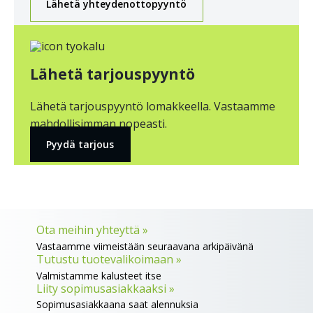
Lähetä yhteydenottopyyntö
Lähetä tarjouspyyntö
Lähetä tarjouspyyntö lomakkeella. Vastaamme
mahdollisimman nopeasti.
Pyydä tarjous
Ota meihin yhteyttä »
Vastaamme viimeistään seuraavana arkipäivänä
Tutustu tuotevalikoimaan »
Valmistamme kalusteet itse
Liity sopimusasiakkaaksi »
Sopimusasiakkaana saat alennuksia