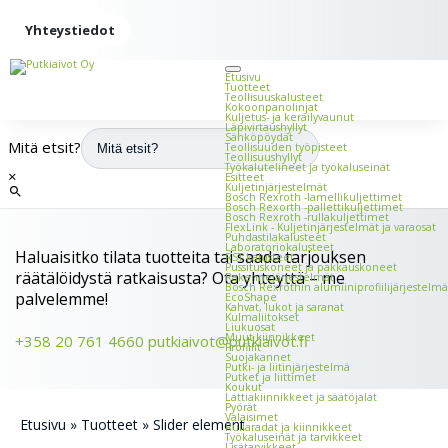
Yhteystiedot
Etusivu
Tuotteet
Teollisuus­kalusteet
Kokoonpano­linjat
Kuljetus- ja keräilyvaunut
Läpivirtaus­hyllyt
Sähköpöydät
Mitä etsit?
Teollisuuden työ­pisteet
Teollisuushyllyt
Työkalu­telineet ja työkalu­seinät
×
Esitteet
Kuljetin­järjestelmät
Bosch Rexroth -lamelli­kuljettimet
Bosch Rexorth -palletti­kuljettimet
Bosch Rexroth -rulla­kuljettimet
FlexLink - Kuljetin­järjestelmät ja vara­osat
Puhdastila­kalusteet
Laboratorio­kalusteet
Haluaisitko tilata tuotteita tai saada tarjouksen
RST kalusteet
Pussitus­koneet ja pakkauskoneet
räätälöidystä ratkaisusta? Ota yhteyttä – me
Rakenne­järjestelmät
Bosch Rexrothin alumiini­profiili­järjestelmä
palvelemme!
EcoShape
Kahvat, lukot ja saranat
Kulmaliitokset
Liukuosat
Muut kiinnikkeet
+358 20 761 4660
putkiaivot@putkiaivot.fi
Profiilit
Suojakannet
Putki- ja liitin­järjestelmä
Putket ja liittimet
Koukut
Lattia­kiinnikkeet ja säätö­jalat
Pyörät
Valaisimet
Etusivu
»
Tuotteet
»
Slider element
Rullaradat ja kiinnikkeet
Työkalu­seinät ja tarvikkeet
Lisätarvikkeet