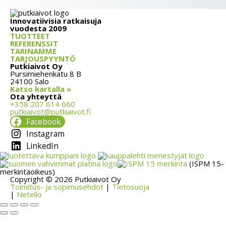
Innovatiivisia ratkaisuja
vuodesta 2009
TUOTTEET
REFERENSSIT
TARINAMME
TARJOUSPYYNTÖ
Putkiaivot Oy
Pursimiehenkatu 8 B
24100 Salo
Katso kartalla »
Ota yhteyttä
+358 207 614 660
putkiaivot@putkiaivot.fi
Facebook
Instagram
LinkedIn
(ISPM 15-
merkintäoikeus)
Copyright © 2026 Putkiaivot Oy
Toimitus- ja sopimusehdot
|
Tietosuoja
|
Netello