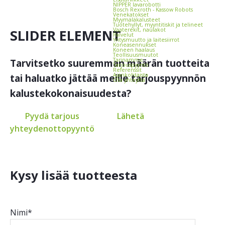
NIPPER lava­robotti
Bosch Rexroth - Kassow Robots
Vene­katokset
Myymäläkalusteet
Tuotehyllyt, myynti­tiskit ja telineet
SLIDER ELEMENT
Vaate­rekit, naulakot
Palvelut
Yritysmuutto ja laitesiirrot
Koneasennukset
Koneen haalaus
Teollisuusmuutot
Tarinamme
Tarvitsetko suuremman määrän tuotteita
Tarjouspyyntö
Referenssit
Ajankohtaista
tai haluatko jättää meille tarjouspyynnön
Ota yhteyttä
kalustekokonaisuudesta?
Pyydä tarjous
Lähetä
yhteydenottopyyntö
Kysy lisää tuotteesta
Nimi*